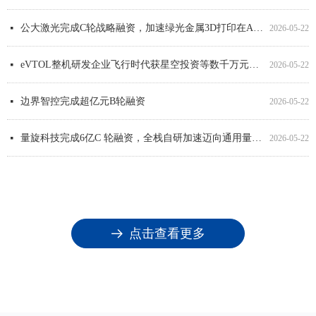
公大激光完成C轮战略融资，加速绿光金属3D打印在AI算力领域产业化进程
넷
2026-05-22
eVTOL整机研发企业飞行时代获星空投资等数千万元融资
넷
2026-05-22
边界智控完成超亿元B轮融资
넷
2026-05-22
量旋科技完成6亿C 轮融资，全栈自研加速迈向通用量子计算
넷
2026-05-22
新质深圳·赋能浙商 | 我司支持第三届世界浙商深圳论坛圆满举行！
넷
2026-01-07
点击查看更多
뀠