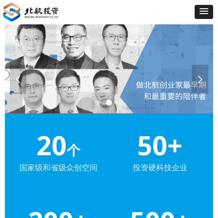
넳
넲
20
50+
个
国家级和省级众创空间
投资硬科技企业