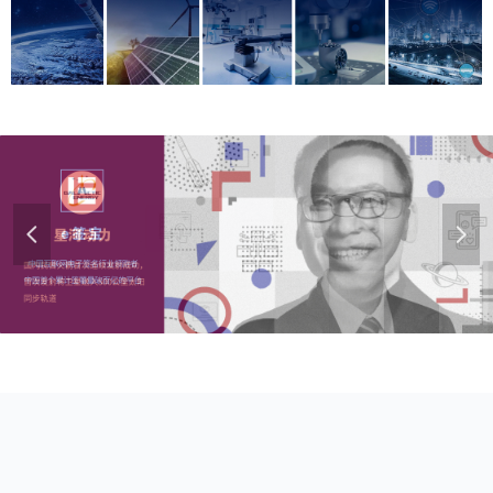
넳
넲
了解更多