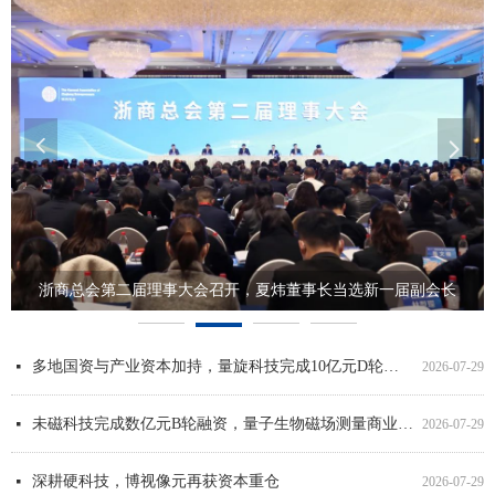
넳
넲
浙商总会第二届理事大会召开，夏炜董事长当选新一届副会长
星空投资严正声明
博视像元获中国互联网投资基金战略投资
航宇智造荣获国家级专精特新“小巨人”企业称号
超3000万元，追光科技签下全球最大OPV模组订单
电擎科技完成数千万元A2轮融资，半年累计融资超亿元
星河动力谷神星一号（遥十五）火箭发射圆满成功！
博视像元获北京两大产业基金战略投资
被世界500强“选中”的低空领军者——卓翼智能完成2亿元C轮战略性融资
加速量子计算产业化，「量旋科技」获星空投资等数亿元B轮融资
专注航空航天先进电能域系统，「电擎科技」获星空投资等数千万元A1轮融资
喜报！星河动力航天刘百奇荣获“优秀中国特色社会主义事业建设者”称号
恩泽康泰完成近亿元B轮融资，助力开发新一代外泌体再生疗法及系统抗衰解决方案
넷
넷
넷
넷
넷
넷
넷
넷
넷
넷
넷
넷
2025-03-19
2026-01-07
2026-01-07
2025-11-13
2025-11-13
2025-11-13
2025-11-13
2025-09-15
2025-08-11
2025-08-11
2025-08-11
2025-07-10
多地国资与产业资本加持，量旋科技完成10亿元D轮融资
넷
2026-07-29
未磁科技完成数亿元B轮融资，量子生物磁场测量商业化全面提速
넷
2026-07-29
深耕硬科技，博视像元再获资本重仓
넷
2026-07-29