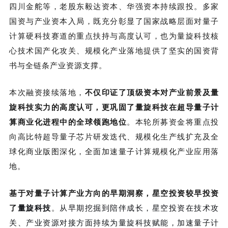
四川金舵等
，老股东
毅达资本、华强资本
持续跟投。
多家
国资与产业资本入局，既充分彰显了国家战略层面对量子
计算硬科技赛道的重点扶持与高度认可，也为量旋科技核
心技术国产化攻关、规模化产业落地提供了坚实的国资背
书与全链条产业资源支撑。
本次融资接续落地，
不仅印证了顶级资本对产业前景及量
旋科技实力的高度认可，更巩固了量旋科技在超导量子计
算商业化进程中的全球领跑地位
。
本轮所募资金将重点投
向高比特超导量子芯片研发迭代、规模化生产线扩充及全
球化商业版图深化，全面加速量子计算规模化产业应用落
地。
基于对量子计算产业方向的早期洞察，星空投资较早投资
了
。
量旋科技
从早期挖掘到陪伴成长，星空投资
在技术攻
关、产业资源对接方面持续为量旋科技赋能
，
加速量子计