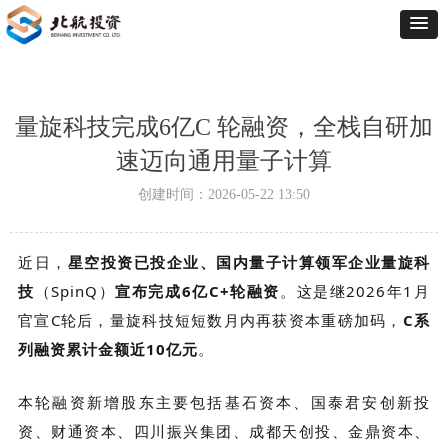
量旋科技完成6亿C 轮融资，全栈自研加
速迈向通用量子计算
创建时间：
2026-05-22
13:50
近日，
星空投资已投企业、国内量子计算领军企业量旋科
技
（SpinQ）
宣布完成6亿C+轮融资
。这是继2026年1月
官宣C轮后，量旋科技短短数月内再获资本重磅加码，
C系
列融资累计金额近10亿元
。
本轮融资新增股东主要包括
基石资本、国泰君安创新投
资、财通资本、四川振兴集团、成都天创投、金鼎资本、